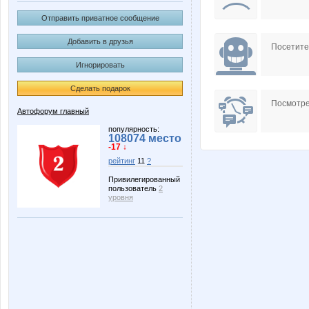
Отправить приватное сообщение
Добавить в друзья
Посетит
Игнорировать
Сделать подарок
Посмотре
Автофорум главный
популярность:
108074 место
-17 ↓
рейтинг
11
?
Привилегированный
пользователь
2
уровня