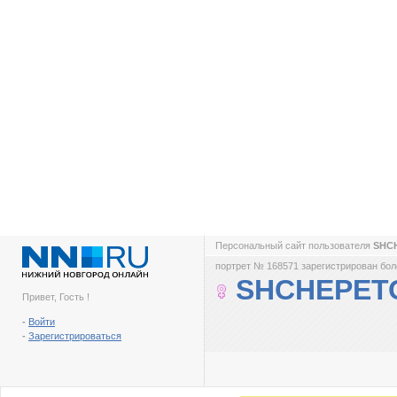
Персональный сайт пользователя
SHC
портрет № 168571 зарегистрирован боле
SHCHEPET
Привет, Гость !
-
Войти
-
Зарегистрироваться