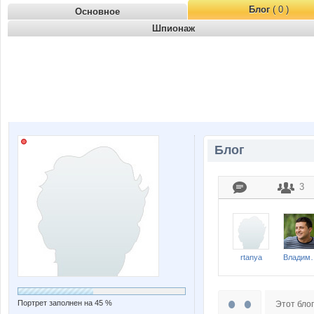
Блог
( 0 )
Основное
Шпионаж
Блог
3
rtanya
Владимир
Портрет заполнен на 45 %
Этот блог