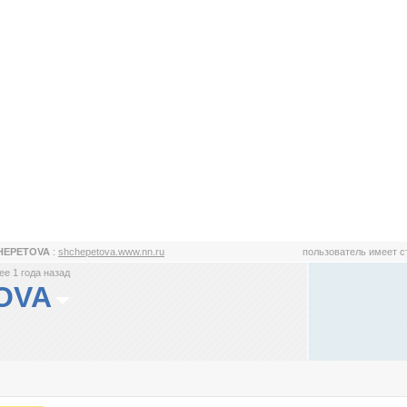
HEPETOVA
:
shchepetova.www.nn.ru
пользователь имеет 
е 1 года назад
OVA