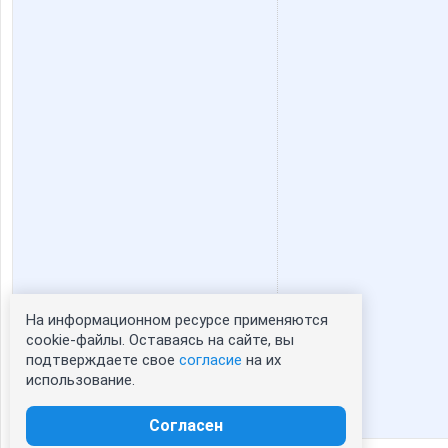
На информационном ресурсе применяются
Статистика портрета:
cookie-файлы. Оставаясь на сайте, вы
подтверждаете свое
согласие
на их
сейчас просматривают портрет - 0
использование.
зарегистрированные пользователи
посетившие портрет за 7 дней - 0
Согласен