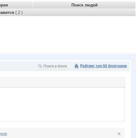
ерея
Поиск людей
равится
( 2 )
Рейтинг топ-50 блоггеров
еров
.